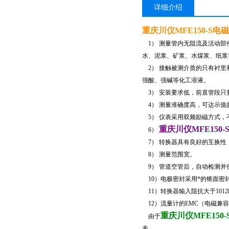
详细介绍
重庆川仪MFE150-S电
1） 测量管内无阻流及活动部
水、泥浆、矿浆、水煤浆、纸浆
2） 接触被测介质的只有衬里
强酸、强碱等化工溶液。
3） 安装要求低，前直管段只
4） 测量准确度高，可达示值的
5） 仪表采用双频励磁方式，
重庆川仪MFE150
6）
7） 转换器具有良好的互换性
8）
测量范围宽。
9） 管道空管后，自动检测并
10）电极密封采用*的锥面密
11）转换器输入阻抗大于10
12）流量计的EMC（电磁兼容性）
重庆川仪MFE150
由于
表。