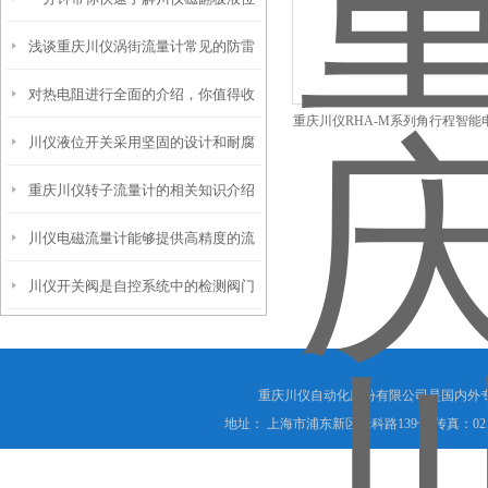
浅谈重庆川仪涡街流量计常见的防雷
计
对热电阻进行全面的介绍，你值得收
措施
重庆川仪RHA-M系列角行程智能
川仪液位开关采用坚固的设计和耐腐
藏！
机构
重庆川仪转子流量计的相关知识介绍
蚀材料
川仪电磁流量计能够提供高精度的流
川仪开关阀是自控系统中的检测阀门
量测量结果
重庆川仪自动化股份有限公司是国内外
地址： 上海市浦东新区绿科路139号 传真：021-