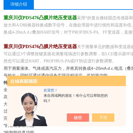
详细介绍
重庆川仪PDS476凸膜片绝压变送器
采用*的复合微硅固态传感器
放大和A/D转换器转换成数字信号，在微处理器中进行线性和温度补偿。
换成4-20mA.d.c叠加HART信号；对于PROFIBUS-PA、FF变送器，直
重庆川仪PDS476凸膜片绝压变送器
关于测量单元的数据和变送器的
可以通过3个调整按键直接在测量现场进行参数调整，在LCD显示器中
然也可以通过HART、PROFIBUS-PA或FF协议进行参数调整。
用于测量液体、气体或蒸汽压力，并将其转换成4~20mA d.c.电流（叠加H
号输出；同时可通过通信设备实现远程设定、监控等功能。
特点：
全焊接复合微硅传感器
欢迎您！
来自局域网的朋友！有什么可以帮助您的
高精度：±0.074%FS
吗？
大量程比：100:1
过载极限：42MPa
完整的本机就地设定功能
*的智能诊断功能
*的智能仿真功能