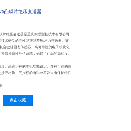
476凸膜片绝压变送器
6凸膜片绝压变送器是重庆四联测控技术有限公司
造技术研制的高性能智能差压/压力变送器。该
的复合微硅固态传感器、高可靠性的电子模块化
度补偿和线性补偿系统，确保了产品的高精度、
仿真、高达14种的本机功能设定、多种可选的通
的接液材质、高指标的电磁兼容及雷电保护特性
04
点击收藏