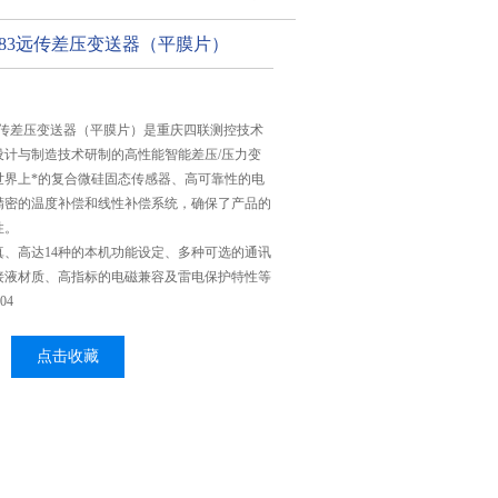
483远传差压变送器（平膜片）
3远传差压变送器（平膜片）是重庆四联测控技术
设计与制造技术研制的高性能智能差压/压力变
世界上*的复合微硅固态传感器、高可靠性的电
精密的温度补偿和线性补偿系统，确保了产品的
性。
真、高达14种的本机功能设定、多种可选的通讯
接液材质、高指标的电磁兼容及雷电保护特性等
04
点击收藏