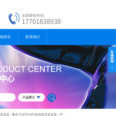
线留言
联系我们
变送器
>重庆川仪PDS483远传差压变送器（平膜片）