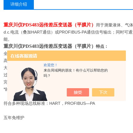
详细介绍
重庆川仪PDS483远传差压变送器（平膜片）
用于测量液体、气体
d.c.电流（叠加HART通信）或PROFIBUS-PA通信信号输出；同
能。
重庆川仪PDS483远传差压变送器（平膜片）
特点：
全焊接复合微硅传感器
高精度：±0.074%FS
欢迎您！
大量程比：100:1
来自局域网的朋友！有什么可以帮助您的
过载极限：42MPa
吗？
完整的本机就地设定功能
*的智能诊断
符合多种现场总线标准：HART，PROFIBUS—PA
五年免维护