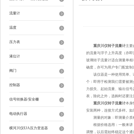
流量计
温度
压力表
重庆川仪转子流量计
主要
的流量与浮子上升高度（亦即
液位计
玻璃转子流量计适合测量单相
确度，亦可为用户专门配套制
阀门
该仪器是一种使用简单、读
个：即用于检测我们需要被测
控制器
力损失、起始流量、输出信号
表，除此之外，选购时还要注
信号转换器/安全栅
重庆川仪转子流量计
本身
安装两种，连接方式多样。如
电动执行器
测量的对象：即测量介质种
根据价格选用：一般来讲，
横河川仪EJA压力变送器
调整，以后需始终稳定这个通