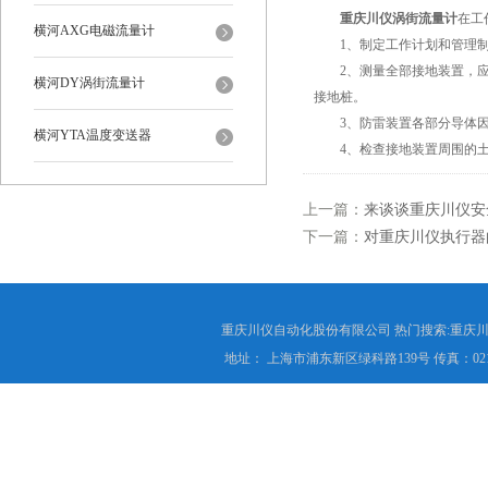
重庆川仪涡街流量计
在工
横河AXG电磁流量计
1、制定工作计划和管理制
2、测量全部接地装置，应
横河DY涡街流量计
接地桩。
3、防雷装置各部分导体因腐
横河YTA温度变送器
4、检查接地装置周围的土
上一篇：
来谈谈重庆川仪安
下一篇：
对重庆川仪执行器
重庆川仪自动化股份有限公司 热门搜索:重庆川仪
地址： 上海市浦东新区绿科路139号 传真：021-