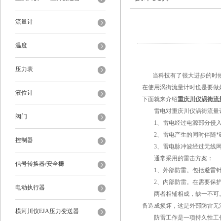
流量计
温度
压力表
当科技有了很大进步的时候
在使用涡街流量计时也是要做
液位计
下面就来介绍
重庆川仪涡街流
雷电对重庆川仪涡街流量计
阀门
1、雷电经过电源部分侵入
2、雷电产生的同时伴随*磁
控制器
3、雷电脉冲波经过无线网
通常采用的雷击方案：
信号转换器/安全栅
1、外部防雷。包括避雷针
2、内部防雷。在需要保护
电动执行器
两者相辅相成，缺一不可。
备造成损坏，这是外部防雷无
横河川仪EJA压力变送器
防雷工作是一项持久性工作