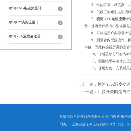
5、性能可靠，精度高，功
横河AXG电磁流量计
6、低频三值矩形波恒流励
7、
横河AXG电磁流量计
横河DY涡街流量计
量，使流量计具有小型轻量化
8、可根据用户实际需求现
横河YTA温度变送器
9、测量管内无阻流件，因
均值，因此传感器所需的直管
10、传感器部分只有内衬和
11、测量结果与液体的压
12、使用方便，安装后只
上一篇：
横河YTA温度变
下一篇：
川仪开关阀是自控
重庆川仪自动化股份有限公司 热门搜索:重庆川仪
地址： 上海市浦东新区绿科路139号 传真：021-