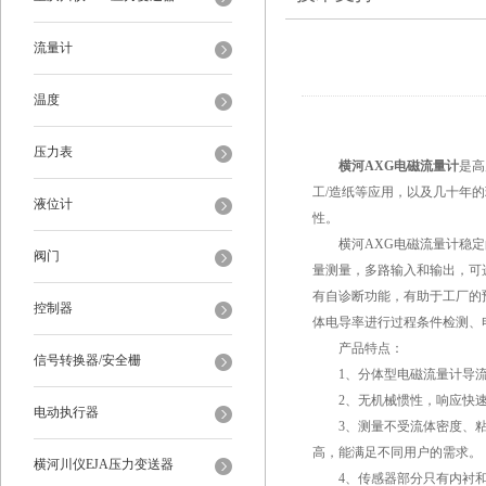
流量计
温度
压力表
横河AXG电磁流量计
是高
工/造纸等应用，以及几十年
液位计
性。
横河AXG电磁流量计稳定的
阀门
量测量，多路输入和输出，可
有自诊断功能，有助于工厂的
控制器
体电导率进行过程条件检测、
产品特点：
信号转换器/安全栅
1、分体型电磁流量计导流
2、无机械惯性，响应快速
电动执行器
3、测量不受流体密度、粘
高，能满足不同用户的需求。
横河川仪EJA压力变送器
4、传感器部分只有内衬和