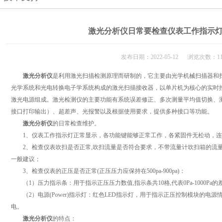
激光分析仪日常要检查仪表工作指示
发布日期：2022-05-12 浏览次数：11
激光分析仪
是利用激光扫描检测原理而研制的，它主要由光学机械扫描器和
光学系统和光电转换电子学系统构成的激光扫描接收器，以单片机为核心的实时
激光电源组成。激光检测仪的主要功能有系统误差修正、多次测量平均值切换、
接口打印输出）、超差声、光报警以及根据使用要求，提供多种接口等功能。
激光分析仪
的日常检查维护。
1、仪表工作指示灯正常显示，各功能键能够正常工作，各紧固件无松动，连
2、检查仪表吹扫是否正常,吹扫流量是否符合要求，不带流量计吹扫箱的流量一
一般建议；
3、检查仪表的正压是否正常(正压压力应保持在500pa-900pa)：
（1）压力指示条：用于指示正压压力数值,指示条共10格,代表0Pa-1000Pa的
（2）电源(Power)指示灯：红色LED指示灯，用于指示正压控制模块的电
电。
激光分析仪
的特点：