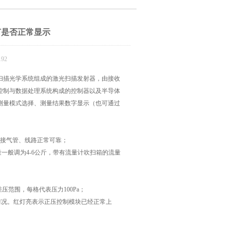
灯是否正常显示
92
扫描光学系统组成的激光扫描发射器，由接收
控制与数据处理系统构成的控制器以及半导体
测量模式选择、测量结果数字显示（也可通过
接气管、线路正常可靠；
般调为4-6公斤，带有流量计吹扫箱的流量
差压范围，每格代表压力100Pa；
源情况。红灯亮表示正压控制模块已经正常上