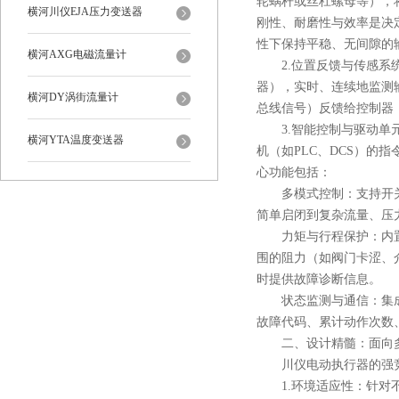
轮蜗杆或丝杠螺母等），
横河川仪EJA压力变送器
刚性、耐磨性与效率是决
性下保持平稳、无间隙的
横河AXG电磁流量计
2.位置反馈与传感系统
器），实时、连续地监测输出
横河DY涡街流量计
总线信号）反馈给控制器
3.智能控制与驱动单元
横河YTA温度变送器
机（如PLC、DCS）
心功能包括：
多模式控制：支持开关
简单启闭到复杂流量、压
力矩与行程保护：内置
围的阻力（如阀门卡涩、
时提供故障诊断信息。
状态监测与通信：集成本
故障代码、累计动作次数
二、设计精髓：面向多
川仪电动执行器的强竞争
1.环境适应性：针对不