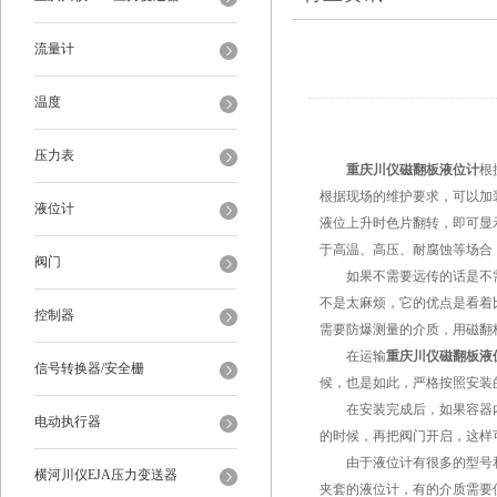
流量计
温度
压力表
重庆川仪磁翻板液位计
根
根据现场的维护要求，可以加
液位计
液位上升时色片翻转，即可显
于高温、高压、耐腐蚀等场合
阀门
如果不需要远传的话是不需
不是太麻烦，它的优点是看着
控制器
需要防爆测量的介质，用磁翻
在运输
重庆川仪磁翻板液
信号转换器/安全栅
候，也是如此，严格按照安装
在安装完成后，如果容器内
电动执行器
的时候，再把阀门开启，这样
由于液位计有很多的型号和
横河川仪EJA压力变送器
夹套的液位计，有的介质需要