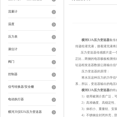
流量计
温度
压力表
横河EJA压力变送器
集传
传递给灌充液，接着灌充液将
液位计
压力变送器传感膜片是一个张
正比，两侧的电容极板检测传
阀门
址远程发送器数据公路输出信
压力变送器的原理：
控制器
将水压这种压力的力学信号转
系，所以，变送器输出的电压
信号转换器/安全栅
横河EJA压力变送器
的特
1）使用被测介质广泛，可测
电动执行器
2）高准确度、高稳定性、
3）体积小、重量轻、安装
横河川仪EJA压力变送器
4）不锈钢全封闭外壳，防