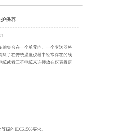
维护保养
71
传输集合在一个单元内。一个变送器将
样消除了在传统温度仪器中经常存在的线
电缆或者三芯电缆来连接放在仪表板房
级的IEC61508要求。