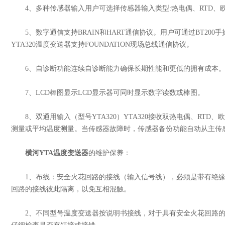
4、多种传感器输入用户可选择传感器输入类型:热电偶、RTD、欧
5、数字通信支持BRAIN和HART通信协议。用户可通过BT200
YTA320温度变送器支持FOUNDATION现场总线通信协议。
6、自诊断功能连续自诊断能力确保长期性能和更低的拥有成本
7、LCD棒图显示LCD显示器可同时显示数字读数或棒图。
8、双通用输入（型号YTA320）YTA320接收双热电偶、RTD、
测量或平均温度测量。当传感器故障时，传感器备份功能自动从主传
横河YTA温度变送器
的维护保养：
1、布线：安全火花回路的接线（输入信号线），必须是带有绝缘
回路的接线彼此隔离，以免互相混触。
2、不同型号温度变送器按说明书接线，对于具有安全火花回路的