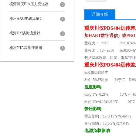
横河川仪EJA压力变送器
详细介绍
横河AXG电磁流量计
重庆川仪PDS484远传
横河DY涡街流量计
加HART数字通信）或PRO
量程比：
r
≤
10
δ≤
0.074%
横河YTA温度变送器
量程比：
10
＜
r
≤
30
δ≤
0.0074
包括基本误差、回差、端基*性
重庆川仪PDS484远传
δ≤
0.08%FS/1
年
δ≤
0.15%FS/1
年
对于
C
、
D
量
温度影响
δ≤
(0.1*r+0.2)%
-10
℃～
+6
δ≤
(0.1*r+0.15)%/10
℃
-40
℃
静压影响
零点影响：δ≤
(0.15*r)%/4MPa
，
量程影响：δ≤
(0.2*r)%/4MPa
电源负载影响