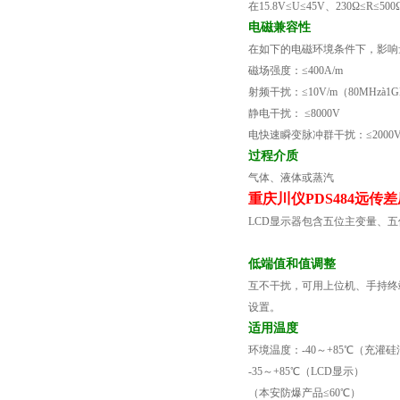
在
15.8V
≤
U
≤
45V
、
230Ω
≤
R
≤
500
电磁兼容性
在如下的电磁环境条件下，影响
磁场强度：≤
400A/m
射频干扰：≤
10V/m
（
80MHz
à
1G
静电干扰：
≤
8000V
电快速瞬变脉冲群干扰：≤
2000
过程介质
气体、液体或蒸汽
重庆川仪PDS484远传
LCD
显示器包含五位主变量、五
低端值和值调整
互不干扰，可用上位机、手持终
设置。
适用温度
环境温度：
-40
～
+85
℃（充灌硅
-35
～
+85
℃（
LCD
显示）
（本安防爆产品≤
60
℃）